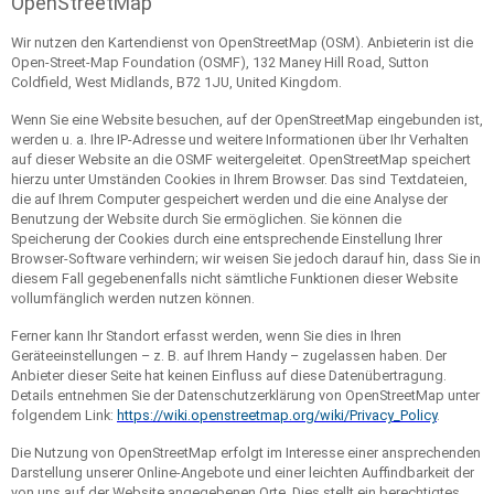
OpenStreetMap
Wir nutzen den Kartendienst von OpenStreetMap (OSM). Anbieterin ist die
Open-Street-Map Foundation (OSMF), 132 Maney Hill Road, Sutton
Coldfield, West Midlands, B72 1JU, United Kingdom.
Wenn Sie eine Website besuchen, auf der OpenStreetMap eingebunden ist,
werden u. a. Ihre IP-Adresse und weitere Informationen über Ihr Verhalten
auf dieser Website an die OSMF weitergeleitet. OpenStreetMap speichert
hierzu unter Umständen Cookies in Ihrem Browser. Das sind Textdateien,
die auf Ihrem Computer gespeichert werden und die eine Analyse der
Benutzung der Website durch Sie ermöglichen. Sie können die
Speicherung der Cookies durch eine entsprechende Einstellung Ihrer
Browser-Software verhindern; wir weisen Sie jedoch darauf hin, dass Sie in
diesem Fall gegebenenfalls nicht sämtliche Funktionen dieser Website
vollumfänglich werden nutzen können.
Ferner kann Ihr Standort erfasst werden, wenn Sie dies in Ihren
Geräteeinstellungen – z. B. auf Ihrem Handy – zugelassen haben. Der
Anbieter dieser Seite hat keinen Einfluss auf diese Datenübertragung.
Details entnehmen Sie der Datenschutzerklärung von OpenStreetMap unter
folgendem Link:
https://wiki.openstreetmap.org/wiki/Privacy_Policy
.
Die Nutzung von OpenStreetMap erfolgt im Interesse einer ansprechenden
Darstellung unserer Online-Angebote und einer leichten Auffindbarkeit der
von uns auf der Website angegebenen Orte. Dies stellt ein berechtigtes